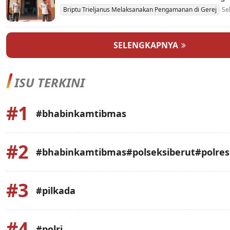
Berlangsung
Briptu Trieljanus Melaksanakan Pengamanan di Gerej
Se
SELENGKAPNYA
ISU TERKINI
#1
#bhabinkamtibmas
#2
#bhabinkamtibmas#polseksiberut#polre
#3
#pilkada
#4
#polri