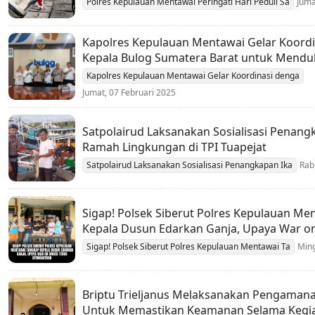
Polres Kepulauan Mentawai Peringati Hari Peduli Sa
Juma
Kapolres Kepulauan Mentawai Gelar Koord
Kepala Bulog Sumatera Barat untuk Mend
Ketahanan Pangan
Kapolres Kepulauan Mentawai Gelar Koordinasi denga
Jumat, 07 Februari 2025
Satpolairud Laksanakan Sosialisasi Penang
Ramah Lingkungan di TPI Tuapejat
Satpolairud Laksanakan Sosialisasi Penangkapan Ika
Rab
Sigap! Polsek Siberut Polres Kepulauan Me
Kepala Dusun Edarkan Ganja, Upaya War o
Ditingkatkan
Sigap! Polsek Siberut Polres Kepulauan Mentawai Ta
Ming
Briptu Trieljanus Melaksanakan Pengamana
Untuk Memastikan Keamanan Selama Kegi